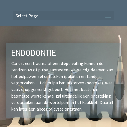
Select Page
ENDODONTIE
Cariës, een trauma of een diepe vulling kunnen de
tandzenuw of pulpa aantasten. Als gevolg daarvan kan
het pulpaweefsel ontsteken (pulpitis) en tandpijn
veroorzaken. Of de pulpa kan afsterven (necrose), wat
vaak onopgemerkt gebeurt. Het met bacteriën
besmette wortelkanaal zal uiteindelijk een ontsteking
veroorzaken aan de wortelpunt in het kaakbot. Daaruit
kan later een abces of cyste ontstaan.