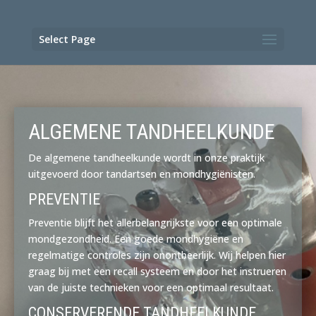
Select Page
ALGEMENE TANDHEELKUNDE
De algemene tandheelkunde wordt in onze praktijk
uitgevoerd door tandartsen en mondhygiënisten.
PREVENTIE
Preventie blijft het allerbelangrijkste voor een optimale
mondgezondheid. Een goede mondhygiëne en
regelmatige controles zijn onontbeerlijk. Wij helpen hier
graag bij met een recall systeem en door het instrueren
van de juiste technieken voor een optimaal resultaat.
CONSERVERENDE TANDHEELKUNDE