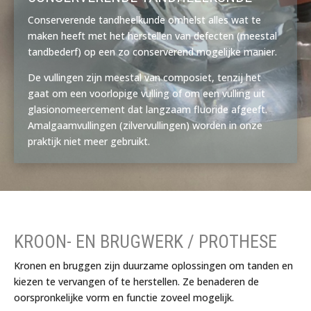
Conserverende tandheelkunde omhelst alles wat te
maken heeft met het herstellen van defecten (meestal
tandbederf) op een zo conserverend mogelijke manier.
De vullingen zijn meestal van composiet, tenzij het
gaat om een voorlopige vulling of om een vulling uit
glasionomeercement dat langzaam fluoride afgeeft.
Amalgaamvullingen (zilvervullingen) worden in onze
praktijk niet meer gebruikt.
KROON- EN BRUGWERK / PROTHESE
Kronen en bruggen zijn duurzame oplossingen om tanden en
kiezen te vervangen of te herstellen. Ze benaderen de
oorspronkelijke vorm en functie zoveel mogelijk.